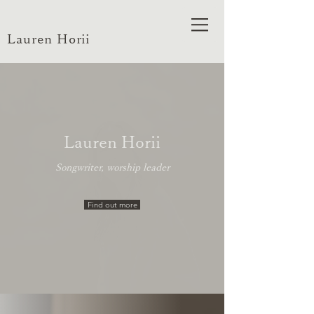
Lauren Horii
Lauren Horii
Songwriter, worship leader
Find out more