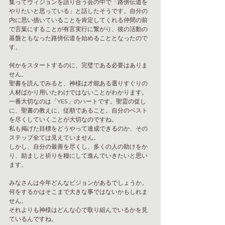
集ってヴィジョンを語り合う会の中で「路傍伝道を
やりたいと思っている」と話したそうです。自分の
内に思い描いていることを肯定してくれる仲間の前
で言葉にすることが有言実行に繋がり、彼の活動の
基盤ともなった路傍伝道を始めることとなったので
す。
何かをスタートするのに、完璧である必要はありま
せん。
聖書を読んでみると、神様は才能ある選りすぐりの
人材ばかり用いたわけではないことがわかります。
一番大切なのは「YES」のハートです。聖霊の促し
に、聖書の教えに、従順であること。自分のベスト
を尽くしていくことが大切なのですね。
私も掲げた目標をどうやって達成できるのか、その
ステップ全ては見えていません。
しかし、自分の最善を尽くし、多くの人の助けをか
り、励ましと祈りを糧にして進んでいきたいと思い
ます。
みなさんは今年どんなビジョンがあるでしょうか。
何をするかはそこまで大きな事ではないかもしれま
せん。
それよりも神様はどんな心で取り組んでいるかを見
ているんですね。