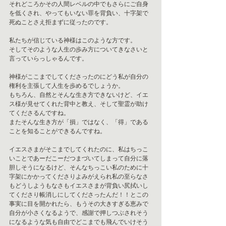
それどころかその人間レベルの中でもさらにご自身
を低くされ、やってもいない罪を背負い、十字架で
死ぬことさえ拒まずに従ったのです。
私たちが信じている神様はこのような方です。
そしてそのような人生の歩み方についてきなさいと
言っていらっしゃるんです。
神様がここまでしてくださったのにどう私が自分の
権利を主張して人生を歩めるでしょうか。
もちろん、自然とそんな生き方できないけど、イエ
ス様が見せてくれた背中と教え、そして聖霊が助け
てくださるんですね。
またそんな生き方が「損」ではなく、「得」である
ことを知ることができるんですね。
イエスさまがそこまでしてくれたのに、私はちっこ
いことであーだこーだつまづいてしまって自分に落
胆しそうになるけど、そんなちっこい私のために十
字架にかかってくださりよみがえられ私の至らなさ
もどうしようもなさもイエスさまが背負い尻拭いし
てくださり帳消しにしてくださったんだ！！とこの
事実に目を開かれたら、もうその大きすぎる恵みで
自分が小さくなるようで、感謝で押しつぶされそう
になるような気も自由でどこまでも飛んでいけそう