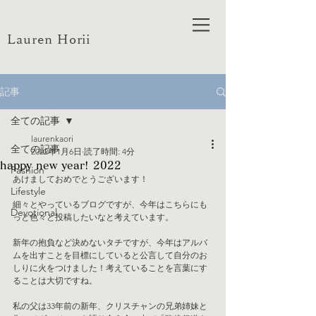
Lauren Horii
記事
全ての記事
laurenkaori
全ての記事
2022年1月6日
読了時間: 4分
happy new year! 2022
Fashion
あけましておめでとうございます！
Lifestyle
細々とやっているブログですが、今年はこちらにも
Devotional
っと色々と投稿したいなと考えています。
新年の抱負など決めないタチですが、今年はアルバ
ムを出すことを目標にしていると公言して自分のお
しりに火をつけました！考えていることを言葉にす
ることは大切ですね。
私の父は33年前の新年、クリスチャンの兄弟姉妹と