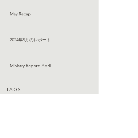
May Recap
2024年5月のレポート
Ministry Report: April
TAGS
Bethel Music
Blessed Sunday
Corinthians
Devotions
Foolishness
Journal
Poetry
SOAP
Wisdom
アクセサリー
イスラエル
カバー
ダウンロード
パレスチナ
ファッション
ベツレヘム
ワーシップ
写真
動画
和訳
子育て
家族
曲紹介
歌詞
聖地旅行
聖地旅行2018
詩