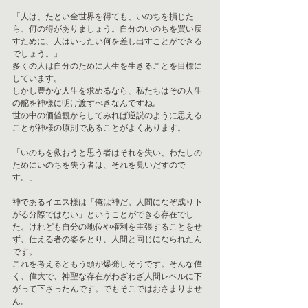
「人は、たとい全世界を得ても、いのちを損じた
ら、何の得がありましょう。自分のいのちを買い戻
すために、人はいったい何を差し出すことができる
でしょう。」
多くの人は自分のために人生を生きることを目標に
しています。
しかし豊かな人生を求めるなら、私たちはその人生
の舵を神様に明け渡すべきなんですね。
世の中の価値観からしてみれば逆説のように思える
ことが神様の原則であることがよくあります。
「いのちを救おうと思う者はそれを失い、わたしの
ためにいのちを失う者は、それを見いだすので
す。」
神であるイエス様は「俺は神だ。人間になぞ成り下
がる分際ではない」ということができる存在でし
た。けれども自分の地位や権利を主張することをせ
ず、仕える者の姿をとり、人間と同じになられたん
です。
これを考えるともう頭が爆発しそうです。そんな偉
く、偉大で、神聖な存在がわざわざ人間レベルに下
がって下さったんです。でもそこではおさまりませ
ん。