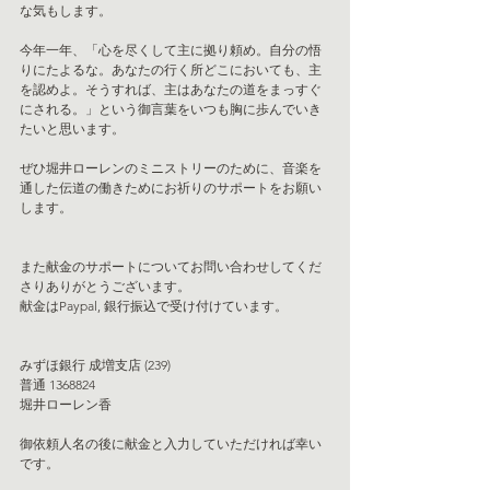
な気もします。
今年一年、「心を尽くして主に拠り頼め。自分の悟
りにたよるな。あなたの行く所どこにおいても、主
を認めよ。そうすれば、主はあなたの道をまっすぐ
にされる。」という御言葉をいつも胸に歩んでいき
たいと思います。
ぜひ堀井ローレンのミニストリーのために、音楽を
通した伝道の働きためにお祈りのサポートをお願い
します。
また献金のサポートについてお問い合わせしてくだ
さりありがとうございます。
献金はPaypal, 銀行振込で受け付けています。
みずほ銀行 成増支店 (239)
普通 1368824 
堀井ローレン香
御依頼人名の後に献金と入力していただければ幸い
です。