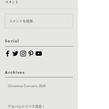
コメント
コメントを追加…
アルバムリリース決定！
継続は力なり・
（満を持しての
に）
Social
Archives
Christmas Concerts 2024
アルバムリリース決定！