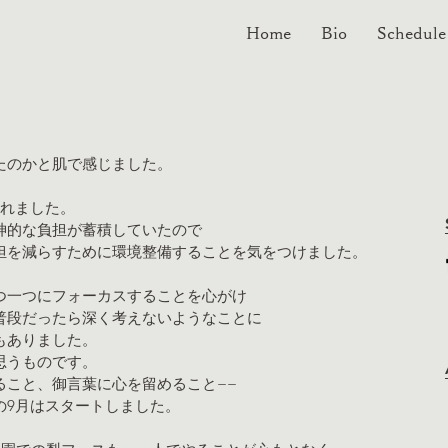
Home
Bio
Schedule
たのかと肌で感じました。
られました。
神的な負担が蓄積していたので
担を減らすために環境整備することを気をつけました。
つ一つにフォーカスすることを心がけ
普段だったら深く考えないようなことに
もありました。
思うものです。
ること、御言葉に心を留めること−−
の9月はスタートしました。