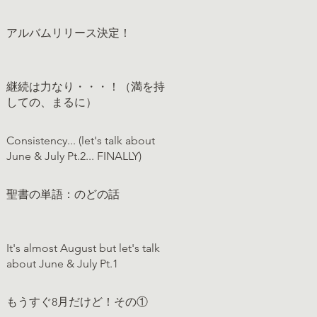
アルバムリリース決定！
継続は力なり・・・！（満を持
しての、まるに）
Consistency... (let's talk about
June & July Pt.2... FINALLY)
聖書の単語：のどの話
It's almost August but let's talk
about June & July Pt.1
もうすぐ8月だけど！その①