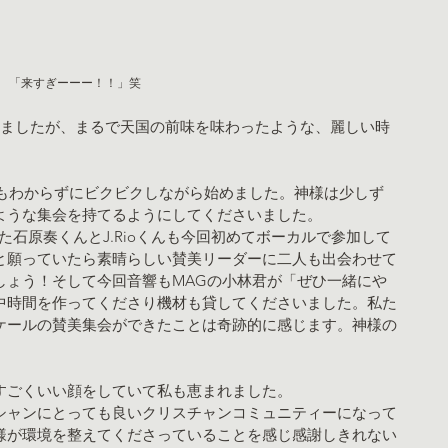
「来すぎーーー！！」笑
ちましたが、まるで天国の前味を味わったような、麗しい時
左もわからずにビクビクしながら始めました。神様は少しず
ような集会を持てるようにしてくださいました。
出会えた石原奏くんとJ.Rioくんも今回初めてボーカルで参加して
と願っていたら素晴らしい賛美リーダーに二人も出会わせて
しょう！そして今回音響もMAGの小林君が「ぜひ一緒にや
中時間を作ってくださり機材も貸してくださいました。私た
ケールの賛美集会ができたことは奇跡的に感じます。神様の
すごくいい顔をしていて私も恵まれました。
シャンにとっても良いクリスチャンコミュニティーになって
様が環境を整えてくださっていることを感じ感謝しきれない