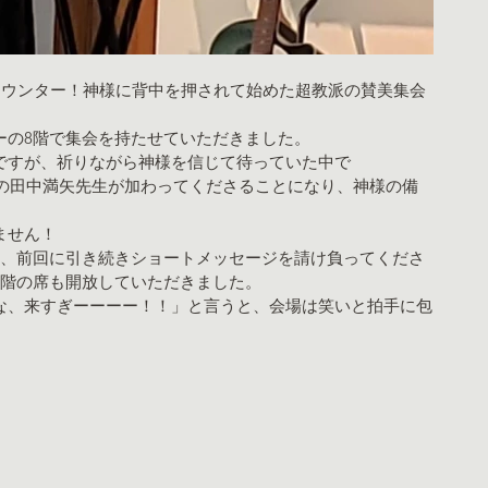
カウンター！神様に背中を押されて始めた超教派の賛美集会
ーの8階で集会を持たせていただきました。
ですが、祈りながら神様を信じて待っていた中で
トの田中満矢先生が加わってくださることになり、神様の備
ません！
り、前回に引き続きショートメッセージを請け負ってくださ
9階の席も開放していただきました。
な、来すぎーーーー！！」と言うと、会場は笑いと拍手に包