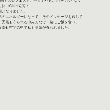
農園での梨フェスも、一人でやることが心もとなく
ら快いOKの返答！
間となりました。
私のエネルギーになって、そのメッセージを通して
。天候も守られる中みんなで一緒にご飯を食べ、
う幸せ空間の中で私も英気が養われました。