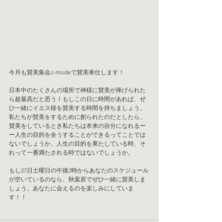
今月も賛美集会J-modeで賛美奉仕します！
日本中のたくさんの場所で神様に賛美が捧げられた
ら超最高だと思う！もしこの日に時間があれば、ぜ
ひ一緒にイエス様を賛美する時間を持ちましょう。
私たちが賛美をするために創られたのだとしたら、
賛美をしているとき私たちは本来の自分になれるー
ー人生の目的を全うすることができるってことでは
ないでしょうか。人生の目的を果たしている時、そ
れって一番満たされる時ではないでしょうか。
もし27日土曜日の午後2時からあなたのスケジュール
が空いているのなら、秋葉原でぜひ一緒に賛美しま
しょう。あなたに会えるのを楽しみにしていま
す！！