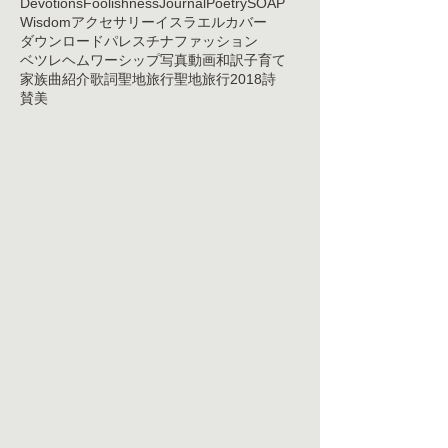
Devotions
Foolishness
Journal
Poetry
SOAP
Wisdom
アクセサリー
イスラエル
カバー
ダウンロード
パレスチナ
ファッション
ベツレヘム
ワーシップ
写真
動画
和訳
子育て
家族
曲紹介
歌詞
聖地旅行
聖地旅行2018
詩
賛美