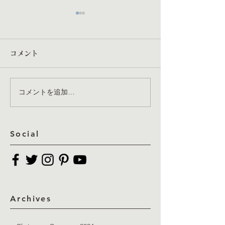
コメント
コメントを追加…
アルバムリリース決定！
継続は力なり・
（満を持しての
に）
Social
Archives